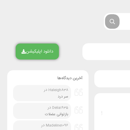
دانلود اپلیکیشن
آخرین دیدگاه‌ها
در
Haleigh838
سر درد
در
Delia1935
بازتوانی عضلات
در
Madeline1096