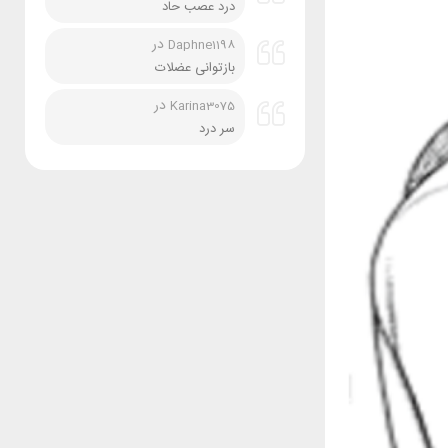
درد عصب حاد
در
Daphne1198
بازتوانی عضلات
در
Karina3075
سر درد