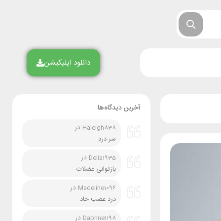
دانلود اپلیکیشن
آخرین دیدگاه‌ها
در
Haleigh838
سر درد
در
Delia1935
بازتوانی عضلات
در
Madeline1096
درد عصب حاد
در
Daphne1198