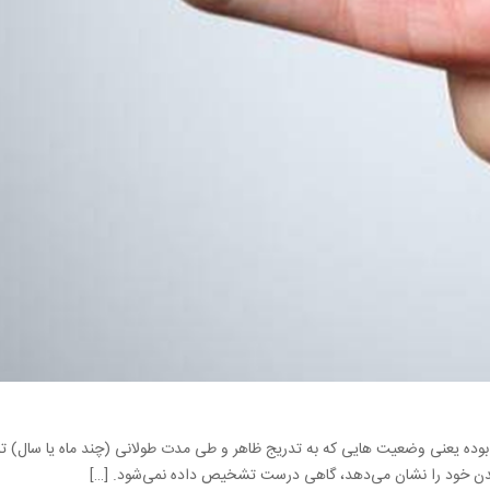
بوده یعنی وضعیت هایی که به تدریج ظاهر و طی مدت طولانی (چند ماه یا سال) 
 بدن خود را نشان می‌دهد، گاهی درست تشخیص داده نمی‌شود. […]