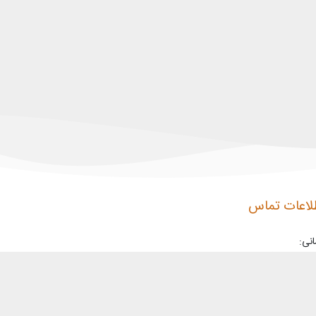
لاعات تماس
نی:
ان،خیابان فرجام،خیابان سراج،کوچه صاحب الزمان،پلاک ۱۲۱،واحد ۱۲
ات کاری:
نبه تا پنجشنبه 9-18