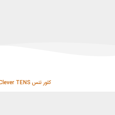
کلور تنس Clever TENS
دانش نوین جهانی آغاز نموده است.تمر
کلینیک ها و مراکز درمانی می باشد. ب
فیزیوتراپان و همکاری با مهندسین مت