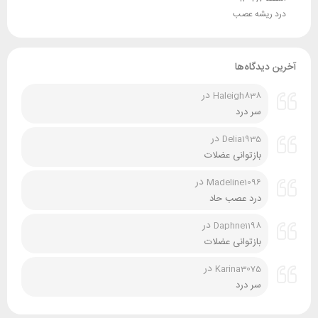
درد ریشه عصب
آخرین دیدگاه‌ها
در
Haleigh838
سر درد
در
Delia1935
بازتوانی عضلات
در
Madeline1096
درد عصب حاد
در
Daphne1198
بازتوانی عضلات
در
Karina3075
سر درد