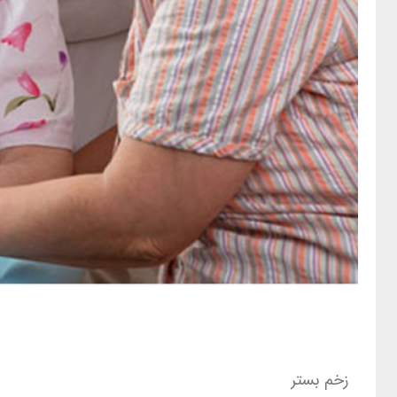
زخم بستر