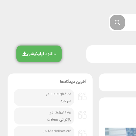
دانلود اپلیکیشن
آخرین دیدگاه‌ها
در
Haleigh838
سر درد
در
Delia1935
بازتوانی عضلات
در
Madeline1096