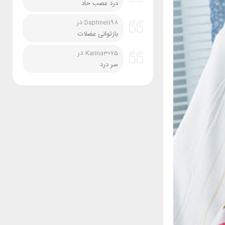
درد عصب حاد
در
Daphne1198
بازتوانی عضلات
در
Karina3075
سر درد