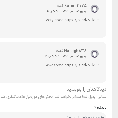
Karina3075
گفت:
اردیبهشت 11, 1404 در 5:51 ق.ظ
Very good
https://is.gd/N1ikS2
Haleigh838
گفت:
اردیبهشت 11, 1404 در 5:53 ب.ظ
Awesome
https://is.gd/N1ikS2
دیدگاهتان را بنویسید
نشانی ایمیل شما منتشر نخواهد شد.
بخش‌های موردنیاز علامت‌گذاری شده‌
دیدگاه
*