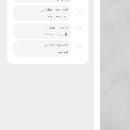
در
Madeline1096
درد عصب حاد
در
Daphne1198
بازتوانی عضلات
در
Karina3075
سر درد