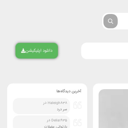
دانلود اپلیکیشن
آخرین دیدگاه‌ها
در
Haleigh838
سر درد
در
Delia1935
بازتوانی عضلات