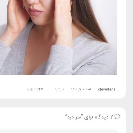
clevertens
اسفند 7, 1401
سر درد
1347 بازدید
2 دیدگاه برای “سر درد”