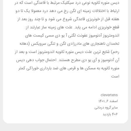
دیس منوره ثانویه نوعی درد سیکلیک مرتبط با قاعدگی است که در
ارتباط با اختلالات زمینه ای لگن رخ می دهد درد معمولا یک تا دو
هفته قبل از خونریزی قاعدگی شروع می شود و تا چند روز بعد از
قطع خونریزی ادامه می یابد. علت های زمینه ساز عبارتند از:
اندومتریوز آدنومیوز عفونت لگنی آ یو دی مسی کیست های
تخمدان ناهنجاری های مادرزادی لگن و تنگی سرویکس (دهانه
رحم) شایع ترین علت دیس منوره ثانویه اندومتریوز است و بعد از
آن آدنومیوز و آی یو دی مطرح هستند. احتمال جواب دهی دیس
منوره ثانویه به مسکن ها و قرص های ضد بارداری خوراکی کمتر
است
clevertens
اسفند 6, 1401
سایر گروه درمانی
406 بازدید