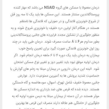
درمان معمولا با مسکن های گروه
NSAID
می باشد که مهار کننده
پروستاگلاندین سنتتاز هستند. این مسکن ها باید یک تا سه روز قبل
از شروع خونریزی قاعدگی و در صورتی که قاعدگی ها نامنظم
هستند در هنگام آغاز اولین درد خفیف یا خونریزی شروع شوند و به
منظور جلوگیری از تشکیل مجدد فراورده های جانبی پروستاگلاندینی
بطور مداوم هر
6
تا
8
ساعت مصرف شوند. درمان طبی باید در چند
روز اول خونریزی قاعدگی صورت گیرد برای تعیین پاسخ خوب
بیماران به درمان باید یک دوره 4 تا 6 ماهه درمان انجام شود. اگر
درمان اولیه موفق نبود باید تغییر دوز و تغییر نوع مسکن امتحان
شود. البته این درمان دارویی در بیماران مبتلا به زخم های گوارش یا
حساسیت شدید برونش ها به آسپرین ممنوعیت دارد. عوارض
جانبی معمولا خفیف شامل تهوع، اسهال، سوءهاضمه و گاه خستگی
هستند. دیده شده که قرص های ضد بارداری به اندازه مسکن ها
موثر هستند در آن دسته از بیماران مبتلا به دیس منوره اولیه که به
جلوگیری از حاملگی هم علاقه دارند مصرف این قرص ها بهترین