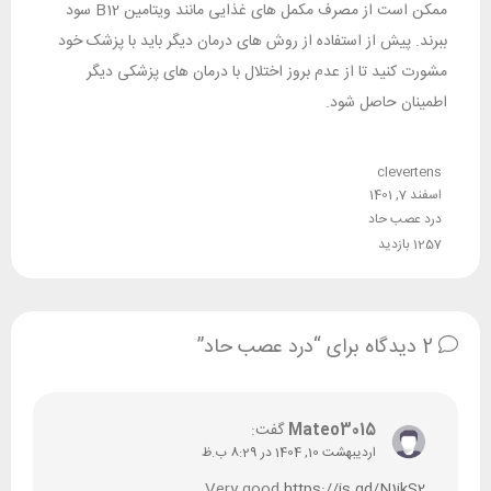
ممکن است از مصرف مکمل های غذایی مانند ویتامین B12 سود
ببرند. پیش از استفاده از روش های درمان دیگر باید با پزشک خود
مشورت کنید تا از عدم بروز اختلال با درمان های پزشکی دیگر
اطمینان حاصل شود.
clevertens
اسفند 7, 1401
درد عصب حاد
1257 بازدید
2 دیدگاه برای “درد عصب حاد”
Mateo3015
گفت:
اردیبهشت 10, 1404 در 8:29 ب.ظ
Very good
https://is.gd/N1ikS2