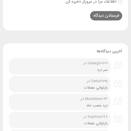
اطلاعات مرا در مرورگر ذخیره کن
آخرین دیدگاه‌ها
در
Haleigh838
سر درد
در
Delia1935
بازتوانی عضلات
در
Madeline1096
درد عصب حاد
در
Daphne1198
بازتوانی عضلات