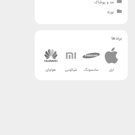
مد و پوشاک
نوزاد
برندها
اپل
سامسونگ
شیائومی
هواوای