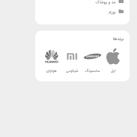
مد و پوشاک
نوزاد
برندها
اپل
سامسونگ
شیائومی
هواوای