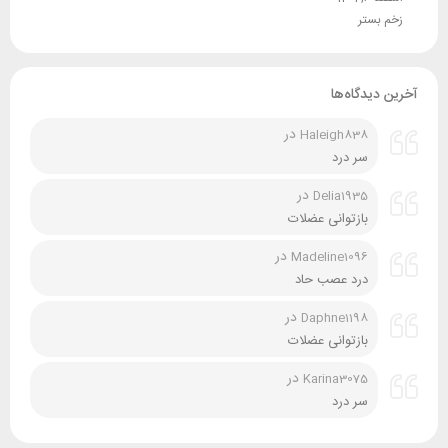
زخم بستر
آخرین دیدگاه‌ها
در
Haleigh838
سر درد
در
Delia1935
بازتوانی عضلات
در
Madeline1096
درد عصب حاد
در
Daphne1198
بازتوانی عضلات
در
Karina3075
سر درد