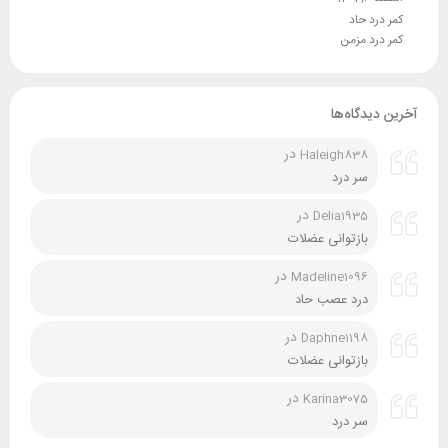
کمر درد حاد
کمر درد مزمن
آخرین دیدگاه‌ها
در
Haleigh838
سر درد
در
Delia1935
بازتوانی عضلات
در
Madeline1096
درد عصب حاد
در
Daphne1198
بازتوانی عضلات
در
Karina3075
سر درد