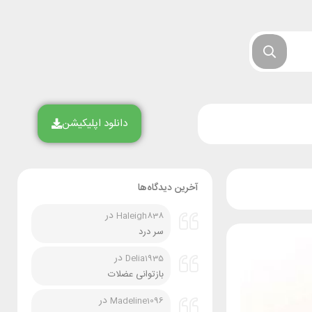
دانلود اپلیکیشن
آخرین دیدگاه‌ها
در
Haleigh838
سر درد
در
Delia1935
بازتوانی عضلات
در
Madeline1096