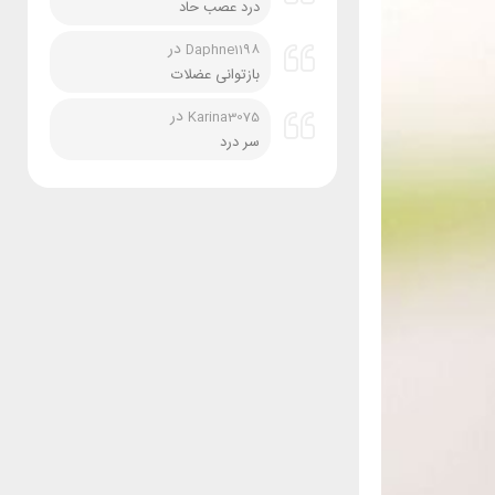
درد عصب حاد
در
Daphne1198
بازتوانی عضلات
در
Karina3075
سر درد