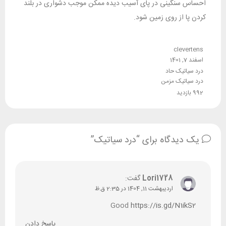
احساس سنگینی در پای آسیب دیده ممکن موجب دشواری در بلند
کردن پا از روی زمین شود.
clevertens
اسفند 7, 1401
درد سیاتیک حاد
درد سیاتیک مزمن
992 بازدید
یک دیدگاه برای “درد سیاتیک”
Lori1728
گفت:
اردیبهشت 11, 1404 در 2:35 ق.ظ
Good
https://is.gd/N1ikS2
پاسخ دادن